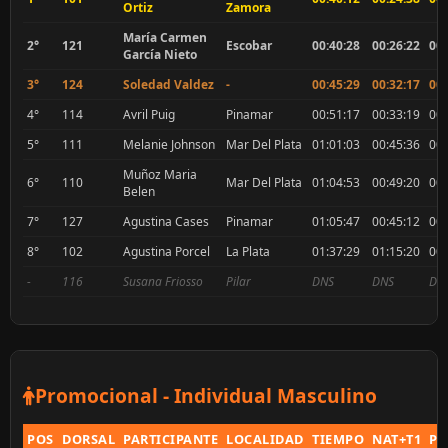
Ortiz
Zamora
María Carmen
2°
121
Escobar
00:40:28
00:26:22
00:
García Nieto
3°
124
Soledad Valdez
-
00:45:29
00:32:17
00:
4°
114
Avril Puig
Pinamar
00:51:17
00:33:19
00:
5°
111
Melanie Johnson
Mar Del Plata
01:01:03
00:45:36
00:
Muñoz Maria
6°
110
Mar Del Plata
01:04:53
00:49:20
00:
Belen
7°
127
Agustina Cases
Pinamar
01:05:47
00:45:12
00:
8°
102
Agustina Porcel
La Plata
01:37:29
01:15:20
00:
-
116
Susana Friosso
Pilar
DNS
DNS
DN
Promocional - Individual Masculino
POS
DORSAL
PARTICIPANTE
LOCALIDAD
TIEMPO
NAT+T1
PE