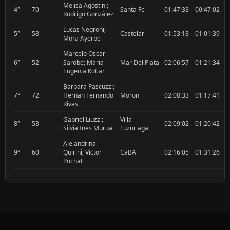
Melisa Agostini;
4°
70
Santa Fe
01:47:33
00:47:02
0
Rodrigo González
Lucas Negroni;
5°
58
Castelar
01:53:13
01:01:39
0
Mora Ayerbe
Marcelo Oscar
6°
52
Sarobe; Maria
Mar Del Plata
02:06:57
01:21:34
0
Eugenia Kotlar
Barbara Pascuzzi;
7°
72
Hernan Fernando
Moron
02:08:33
01:17:41
0
Rivas
Gabriel Liuzzi;
Villa
8°
53
02:09:02
01:20:42
0
Silvia Ines Murua
Luzuriaga
Alejandrina
9°
60
Quirini; Víctor
CaBA
02:16:05
01:31:26
0
Pochat