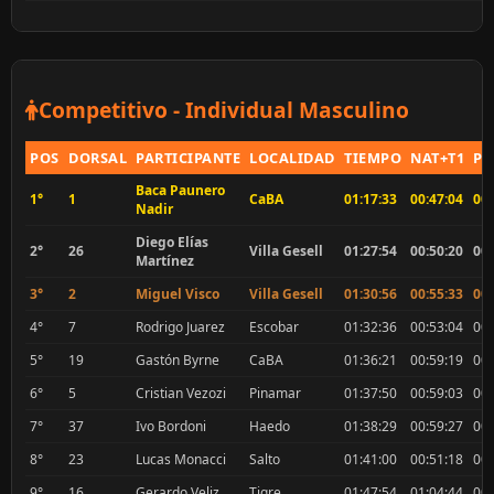
Competitivo - Individual Masculino
POS
DORSAL
PARTICIPANTE
LOCALIDAD
TIEMPO
NAT+T1
PE
Baca Paunero
1°
1
CaBA
01:17:33
00:47:04
00:
Nadir
Diego Elías
2°
26
Villa Gesell
01:27:54
00:50:20
00:
Martínez
3°
2
Miguel Visco
Villa Gesell
01:30:56
00:55:33
00:
4°
7
Rodrigo Juarez
Escobar
01:32:36
00:53:04
00:
5°
19
Gastón Byrne
CaBA
01:36:21
00:59:19
00:
6°
5
Cristian Vezozi
Pinamar
01:37:50
00:59:03
00:
7°
37
Ivo Bordoni
Haedo
01:38:29
00:59:27
00:
8°
23
Lucas Monacci
Salto
01:41:00
00:51:18
00:
9°
16
Gerardo Veliz
Tigre
01:47:54
01:04:44
00: