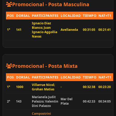
Promocional - Posta Masculina
POS
DORSAL
PARTICIPANTES
LOCALIDAD
TIEMPO
NAT+T1
P
Ignacio Diaz
Bianco; Juan
1°
141
Avellaneda
00:31:05
00:21:41
0
Ignacio Aggollia
Navas
Promocional - Posta Mixta
POS
DORSAL
PARTICIPANTES
LOCALIDAD
TIEMPO
NAT+T1
P
Villarrue Nicol;
1°
1000
-
00:32:38
00:23:20
0
Grohan Matias
Marianela Judit
Mar Del
2°
143
Palazzo; Valentin
00:42:33
00:34:05
0
Plata
Dini Palazzo
Campostrini