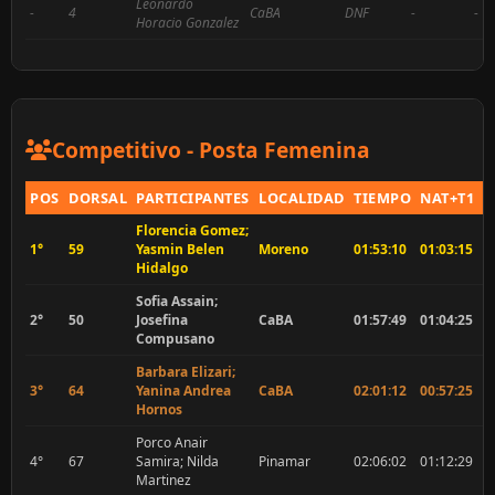
Leonardo
-
4
CaBA
DNF
-
-
Horacio Gonzalez
Competitivo - Posta Femenina
POS
DORSAL
PARTICIPANTES
LOCALIDAD
TIEMPO
NAT+T1
P
Florencia Gomez;
1°
59
Yasmin Belen
Moreno
01:53:10
01:03:15
0
Hidalgo
Sofia Assain;
2°
50
Josefina
CaBA
01:57:49
01:04:25
0
Compusano
Barbara Elizari;
3°
64
Yanina Andrea
CaBA
02:01:12
00:57:25
0
Hornos
Porco Anair
4°
67
Samira; Nilda
Pinamar
02:06:02
01:12:29
0
Martinez