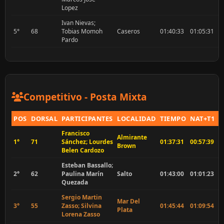
Lopez
Ivan Nievas;
5°
68
Tobias Momoh
Caseros
01:40:33
01:05:31
0
Pardo
Competitivo - Posta Mixta
POS
DORSAL
PARTICIPANTES
LOCALIDAD
TIEMPO
NAT+T1
P
Francisco
Almirante
1°
71
Sánchez; Lourdes
01:37:31
00:57:39
0
Brown
Belen Cardozo
Esteban Bassallo;
2°
62
Paulina Marín
Salto
01:43:00
01:01:23
0
Quezada
Sergio Martin
Mar Del
3°
55
Zasso; Silvina
01:45:44
01:09:54
0
Plata
Lorena Zasso