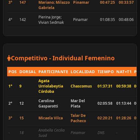
3°
147
Mariano; Milazzo
Pinamar
00:47:25
00:33:57
0
Gabriela
Pierina Jorge;
4°
142
Pinamar
01:08:35
00:48:06
0
Vivian Sedmak
Competitivo - Individual Femenino
POS
DORSAL
PARTICIPANTE
LOCALIDAD
TIEMPO
NAT+T1
PE
Agata
1°
9
Urriolabeytia
Chascomus
01:37:31
00:59:38
00:
Córdoba
Carolina
Mar Del
2°
12
02:05:58
01:13:44
00:
Gasparotti
Plata
Talar De
3°
15
Micaela Vilca
02:20:21
01:28:26
00:
Pacheco
Anabella Cecilia
-
18
Pinamar
DNS
-
-
Suad