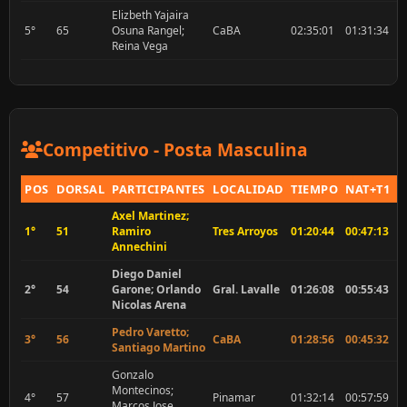
Elizbeth Yajaira
5°
65
Osuna Rangel;
CaBA
02:35:01
01:31:34
0
Reina Vega
Competitivo - Posta Masculina
POS
DORSAL
PARTICIPANTES
LOCALIDAD
TIEMPO
NAT+T1
P
Axel Martinez;
1°
51
Ramiro
Tres Arroyos
01:20:44
00:47:13
0
Annechini
Diego Daniel
2°
54
Garone; Orlando
Gral. Lavalle
01:26:08
00:55:43
0
Nicolas Arena
Pedro Varetto;
3°
56
CaBA
01:28:56
00:45:32
0
Santiago Martino
Gonzalo
Montecinos;
4°
57
Pinamar
01:32:14
00:57:59
0
Marcos Jose