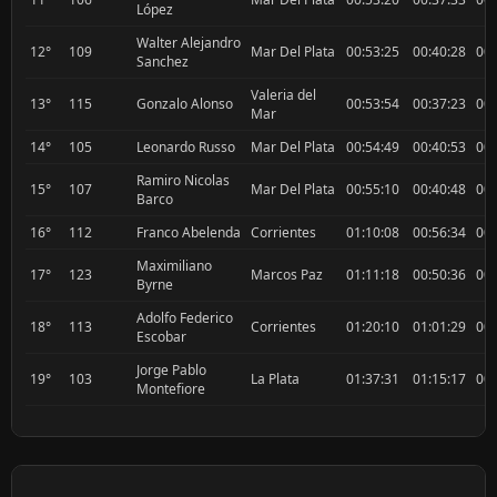
López
Walter Alejandro
12°
109
Mar Del Plata
00:53:25
00:40:28
00:
Sanchez
Valeria del
13°
115
Gonzalo Alonso
00:53:54
00:37:23
00:
Mar
14°
105
Leonardo Russo
Mar Del Plata
00:54:49
00:40:53
00:
Ramiro Nicolas
15°
107
Mar Del Plata
00:55:10
00:40:48
00:
Barco
16°
112
Franco Abelenda
Corrientes
01:10:08
00:56:34
00:
Maximiliano
17°
123
Marcos Paz
01:11:18
00:50:36
00:
Byrne
Adolfo Federico
18°
113
Corrientes
01:20:10
01:01:29
00:
Escobar
Jorge Pablo
19°
103
La Plata
01:37:31
01:15:17
00:
Montefiore