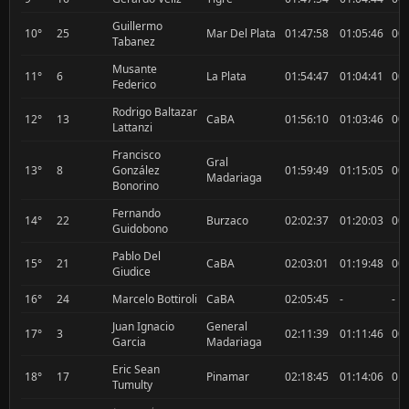
Guillermo
10°
25
Mar Del Plata
01:47:58
01:05:46
00:
Tabanez
Musante
11°
6
La Plata
01:54:47
01:04:41
00:
Federico
Rodrigo Baltazar
12°
13
CaBA
01:56:10
01:03:46
00:
Lattanzi
Francisco
Gral
13°
8
González
01:59:49
01:15:05
00:
Madariaga
Bonorino
Fernando
14°
22
Burzaco
02:02:37
01:20:03
00:
Guidobono
Pablo Del
15°
21
CaBA
02:03:01
01:19:48
00:
Giudice
16°
24
Marcelo Bottiroli
CaBA
02:05:45
-
-
Juan Ignacio
General
17°
3
02:11:39
01:11:46
00:
Garcia
Madariaga
Eric Sean
18°
17
Pinamar
02:18:45
01:14:06
01:
Tumulty